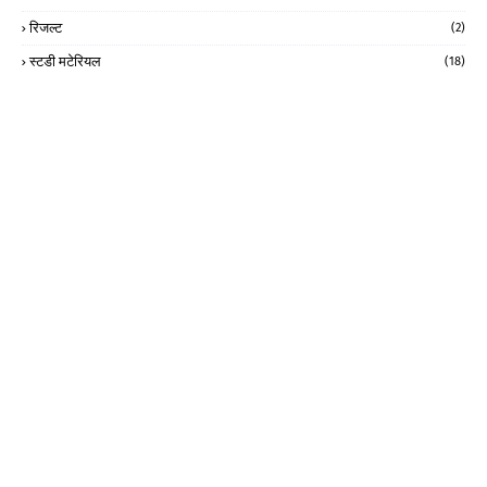
रिजल्ट
(2)
स्टडी मटेरियल
(18)