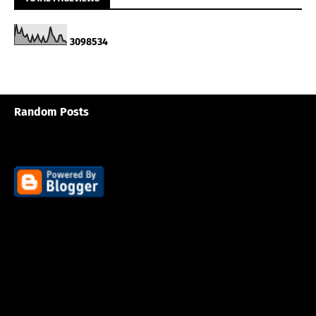
3
0
9
8
5
3
4
Random Posts
3/random/post-list